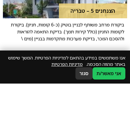
הצנחנים 5 – טבריה
ביקורת מרחב משותף לבניין בוטיק (כ-6 קומות, חניון). ביקורת
לקומות החניון (כולל קירות תמך). בדיקת התאמה להוראות
ולהסכם המכר, בדיקת מערכות מתקדמות בבניין (מים \
אנו משתמשים במידע בהתאם למדיניות הפרטיות. המשך שימוש
באתר מהווה הסכמה.
מדיניות הפרטיות
אני מאשר/ת
סגור
השר משה 23 – רמת גן
ביקורת מרחב משותף בניין רב קומות (כ-9 קומות וחניון). בדיקת