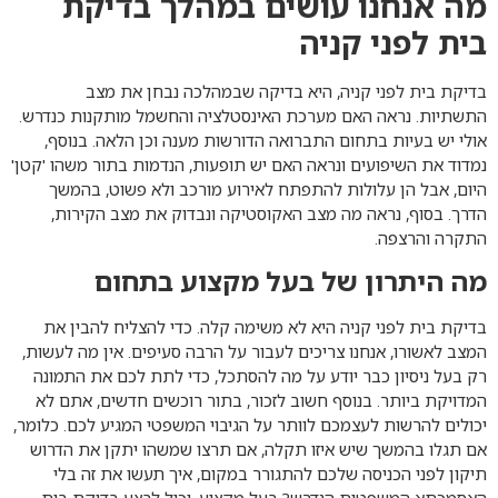
מה אנחנו עושים במהלך בדיקת
בית לפני קניה
בדיקת בית לפני קניה, היא בדיקה שבמהלכה נבחן את מצב
התשתיות. נראה האם מערכת האינסטלציה והחשמל מותקנות כנדרש.
אולי יש בעיות בתחום התברואה הדורשות מענה וכן הלאה. בנוסף,
נמדוד את השיפועים ונראה האם יש תופעות, הנדמות בתור משהו 'קטן'
היום, אבל הן עלולות להתפתח לאירוע מורכב ולא פשוט, בהמשך
הדרך. בסוף, נראה מה מצב האקוסטיקה ונבדוק את מצב הקירות,
התקרה והרצפה.
מה היתרון של בעל מקצוע בתחום
בדיקת בית לפני קניה היא לא משימה קלה. כדי להצליח להבין את
המצב לאשורו, אנחנו צריכים לעבור על הרבה סעיפים. אין מה לעשות,
רק בעל ניסיון כבר יודע על מה להסתכל, כדי לתת לכם את התמונה
המדויקת ביותר. בנוסף חשוב לזכור, בתור רוכשים חדשים, אתם לא
יכולים להרשות לעצמכם לוותר על הגיבוי המשפטי המגיע לכם. כלומר,
אם תגלו בהמשך שיש איזו תקלה, אם תרצו שמשהו יתקן את הדרוש
תיקון לפני הכניסה שלכם להתגורר במקום, איך תעשו את זה בלי