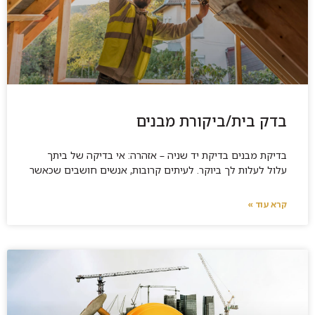
הגג והן של הקירות. לא פעם איטום לקוי יכול לגרום לעוגמת
נפש רצינית לרוכש הדירה וכן, לגרום לכך שהוא יידרש
להשקיע לא מעט מבחינה כלכלית על החלפת האיטום
הקיים או תיקון פגם כלשהו בו. על כן, חשוב שאיש מקצוע
יבחן מראש את האיטום ויוודא כי הוא חזק ועמיד.
אם אתם מעוניינים לבצע בדיקת בדק בית על ידי המומחים
בתחום, צרו קשר עם בוני העמים- ברה יזמית הנדסית
בדק בית/ביקורת מבנים
מומלצת ומקצועית המבצעת בדיקות דירה בצורה הטובה
ביותר.
בדיקת מבנים בדיקת יד שניה – אזהרה: אי בדיקה של ביתך
עלול לעלות לך ביוקר. לעיתים קרובות, אנשים חושבים שכאשר
קרא עוד »