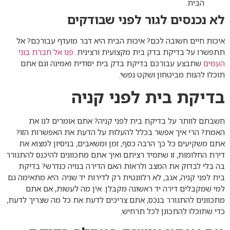
הבית.
לא נכנסים לגור לפני שבודקים
איכות חיים חשובה לכם? איכות הבית היא דבר מועדף עבורכם? אל
תתפשרו על בדיקת בדק בית מקצועית ורצינית.
פנו אל חברת בוני
העמים
שתבצע עבורכם בדיקת בדק בית יסודית ואמינה וגם אתם
תוכלו להנות מביטחון ושקט נפשי.
בדיקת בית לפני קניה
חשבתם לוותר על בדיקת בית לפני קניה? אתם אומרים לנו את
האמת? הרי איך אפשר בכלל להעלות על הדעת את האפשרות הזו?
אתם משקיעים כל כך הרבה כסף, זמן ומשאבים, בניסיון למצוא את
דירת החלומות, זו שתמיד רציתם ואיך אתם מתכוונים להיכנס להתגורר
בה בלי לבדוק את המצב ולראות האם הדירה בנויה כנדרש? בדיקת
בית לפני קניה, אגב, לא רלוונטית רק לדירות יד שניה. היא מתאימה גם
למי שמקבלים דירה יד ראשונה מקבלן. אין מה לעשות, אם אתם
מתכוונים להתגורר בנכס, אתם צריכים לדעת את כל מה שצריך לדעת,
כדי שתוכלו להתכונן לכל תרחיש.