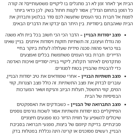
הבית אך לאחר זמן לא רב מתגלים בו ליקויים משמעותיים? זה קורה
כל הזמן בתחום הנדל"ן. אסור לקנות חתול בשק. לכן כדאי ביותר
לפנות אל חברת בוני העמים שתעשה לכם סדר בבלגאן ותבדוק את
הבית שאהבתם ביסודיות. בין היתר הם יבדקו את הדברים הבאים:
מצב יסודות הבניין –
הדבר הכי הכי חשוב בכל בית ולא משנה
מה גודלו ועיצובו, זה תשתיות חזקות ויסודות איתנים. בניין שאינו
בנוי כראוי מהווה סכנה מידית שעלולה לעלות ביוקר בחיי
הדיירים. חברת בוני העמים משתמשת בכלים ואמצעים
מתקדמים לאיתור תקלות, ליקויי בנייה יסודיים ואיכות האדמה
כדי להבטיח שהבניין בטוח למגורים.
מצב תשתיות הבניין –
אחרי שמוודאים את טיב יסודות הבניין,
עוברים לבדוק את מצב התשתיות. זה כולל מצב הצנרות, קווי
המים, קווי החשמל, תעלות הביוב והניקוז ושאר המערכות
הבסיסיות של הבית.
מצב התברואה של הבניין –
כשבודקים את האספקטים
הפיזיקליים כמו יסודות ותשתיות אסור לשכוח גורמים נוספים
שיכולים להשפיע על חווית הדיור כמו מפגעים חיצוניים
סביבתיים. בדיקת קיומם של ביצות, מפגעי תברואה בסביבת
הבניין, רעשים מסוכנים או קרינה הינה נכללת במטלות בדק