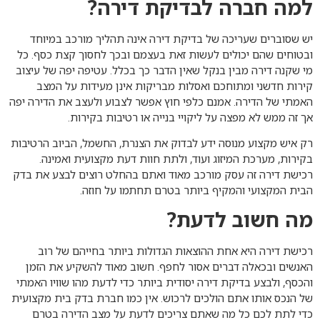
למה חברה לבדיקת דירה?
יש שסוברים שעריכה של בדיקת דירה אינה תהליך מורכב במיוחד
ובטוחים שהם יכולים לעשות זאת בעצמם ובכך לחסוך קצת כסף. כל
מי שקנה דירה מבין בנקל שאין הדבר כך בכלל. עטיפה יפה של עיצוב
קירות חדשני ומתוחכם ואסלות מבריקות אינן מעידות על המצב
האמתי של הדירה. אמנם כלפי חוץ אפשר לצבוע ולעצב את הדירה יפה
אך זה ממש לא מפצה על ליקויי בנייה או רטיבות בקירות.
רק איש מקצוע מנוסה ידע לבדוק את הצנרת, החשמל, הביוב הרטיבות
בקירות, מערכת המיזוג ועוד, ולתת חוות דעת מקצועית ואמינה.
רכישת דירה זה עסק מורכב מאוד ואתם בהחלט רוצים לבצע את בדק
הבית המקצועי והמקיף ביותר בטרם תחתמו על חוזה.
מה חשוב לדעת?
רכישת דירה היא אחת ההוצאות הגדולות ביותר בחייהם של רוב
האנשים ובכאלה דברים אסור לחפף. חשוב מאוד להשקיע את הזמן
והכסף, ולבצע בדיקת דירה יסודית ביותר כדי לדעת מהו שוויו האמתי
של הנכס אותו אתם הולכים לרכוש. אין כמו חברת בדק בית מקצועית
כדי לתת לכם כל מה שאתם צריכים לדעת על מצב הדירה בטרם