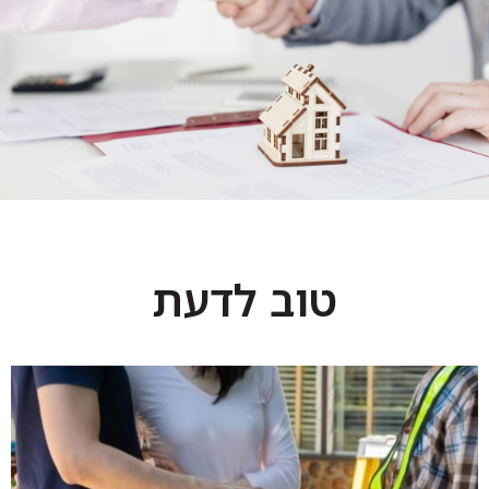
ומאפשר לכם, לשמור על אינטימיות, בחיים הפרטיים
שלכם.
בחינה של מצב הקירות והרצפה, שיפועים
ותקלות:
במהלך הבדיקה נוודא שהרצפה ישרה,
הקירות ממוקמים בשיפוע הנכון וכן הלאה. כמובן,
צריך לבדוק מה מצב הקירות, כלומר, האם הם
אטומים ומוגנים מפני רטיבות, למשל וכיוצא באלו.
בחינה של התשתיות:
חברות בדק בית בודקות את
מערכת החשמל וכמובן, את מערכת האינסטלציה.
שלא חלילה תתפתח רטיבות ושהמערכות כולן, יעבדו
כנדרש לאורך שנים קדימה.
טוב לדעת
בחינה בראי תברואתי:
האם יש רטיבות בבית, אולי
יש בעיות אחרות שיכולות לפגוע בדיירים, גם את זה
נבחן לעומק.
נשמח לדבר איתכם היום
בוני עמים ממתינים לכם על הקו,
כדי לסייע ולענות על כל שאלה.