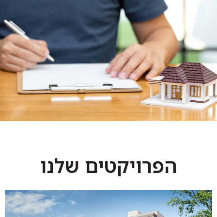
כל מי שבונה בית או עובר דירה באיזשהו שלב מוכרח לפנות
אל חברת בדק בית. תחזוקה ובדיקה של מצב הבניין הוא
עניין רציני וחשוב ביותר. בדיוק כמו שאדם הולך מדי פעם
לבצע בדיקות רפואיות בשביל לאבחן את מצבו הבריאותי,
כך גם בית או דירה צריכים לעבור סדרה של בדיקות בשביל
לאתר ליקויים ובעיות שנוצרו מפאת ליקויים בבנייה
הראשונה, בשיפוצים שהיו משנים שעברו או מפגעי הזמן עם
השנים. חברת בוני העמים הינה חברה העוסקת בתחום
ההתחדשות העירונית, ומספקת שירותי בדק בית מקצועיים
ויסודיים.
הפרויקטים שלנו