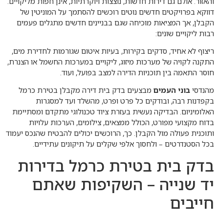
והאזור. אולם גם דירות חדשות, נוצצות ויוקרתיות, אינן חפות מליקויים.
דווקא בפרויקטים חדשים נוטים רוכשים להסתמך על המוניטין של
הקבלן, אך המציאות מוכיחה שגם בבניינים חדשים מתגלים פעמים
רבות ליקויים שונים:
ריצוף לא אחיד, סדקים בקירות, בעיות איטום שגורמות לחדירת מים,
התקנה לקויה של מערכות מיזוג, ליקויים במערכות החשמל או הצנרת,
חוסר התאמה בין תוכניות הדירה למצב בפועל, ועוד.
מהנדסי
בוני העמים
מבצעים בדק בית דירה מקבלן בטירת כרמל
בקפדנות רבה, ובודקים כל פרט ופרט, מהשלד ועד למסגרות
האלומיניום. הבדיקה נעשית בעזרת ציוד טכנולוגי מתקדם ומסתיימת
בדוח מקצועי מפורט, הכולל ממצאים, צילומים, הערכות עלויות
ותוכנית פעולה מול הקבלן. כך, הרוכשים יכולים להבטיח שהנכס יעמוד
בכל הסטנדרטים – ולחסוך אלפי שקלים על תיקונים עתידיים.
בדק בית בטירת כרמל בדירות
יד שנייה – השקיפות שאתם
חייבים