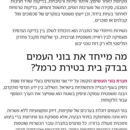
מקיפות לאחר שיפוץ, איתור נזילות ורטיבויות, בדיקות שלד ויציבות
המבנה, סקירה של מערכות המים, החשמל והמיזוג, בדיקות טרמיות
לאיתור בעיות בידוד, וכן ייעוץ משפטי במקרים של סכסוכים מול
קבלנים או מוכרים.
השירות הייחודי של החברה הוא היכולת לשלב בין בדיקה הנדסית
מעמיקה לבין ראייה משפטית וצרכנית, כך שלקוח מקבל פתרון
הוליסטי ולא רק דוח טכני יבש.
מה מייחד את בוני העמים
בבדק בית בטירת כרמל?
חברת בוני העמים
הוקמה על ידי שני מהנדסים בעלי עשרות שנות
ניסיון בענף הבנייה והתשתיות בישראל. השילוב בין ידע הנדסי מתקדם,
הבנה משפטית עמוקה וניסיון בשטח הוא שמייצר את הערך המוסף
עבור הלקוחות.
בוני העמים דוגלת בערכים של שקיפות, דיוק ומקצועיות ללא פשרות.
היא אינה מסתפקת בזיהוי הבעיה, אלא מספקת גם פתרונות ברי ביצוע
ותוכנית פעולה ברורה. כל מהנדס בחברה עובר הכשרות שוטפות
ומתעדכן בתקנים החדשים ביותר, כדי להבטיח שהבדיקה תהיה