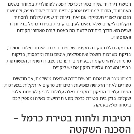
רכישת דירה יד שנייה בטירת כרמל הפכה לפופולרית במיוחד בשנים
האחרונות, הודות למחירים אטרקטיביים יחסית לאזור חיפה, ולנגישות
הגבוהה לאזורי תעסוקה. עם זאת, דירות יד שנייה עלולות להסתיר
תקלות וליקויים שלא נראים לעין. בדק בית בטירת כרמל בדירות יד
שנייה הוא הדרך היחידה לדעת מה באמת קורה מאחורי הקירות
והמרצפות.
הבדיקה כוללת סקירה מקיפה של מצב המבנה: איתור נזילות סמויות,
בדיקת מערכות חשמל ואינסטלציה, איטום גגות ומרפסות, בדיקות
טרמיות לזיהוי מקומות בעייתיים, הערכת מצב התשתיות המשותפות
בבניין והערכת עלויות תיקון אם יש ליקויים.
דמיינו מצב שבו אתם רוכשים דירה שנראית מושלמת, אך חודשים
ספורים לאחר הרכישה מופיעות רטיבויות, סדקים או תקלות במערכות
המים. עלויות התיקון במקרים כאלה עלולות להגיע לעשרות אלפי
שקלים. בדק בית בטירת כרמל מונע תרחישים כאלה ומספק לכם
ביטחון מלא בעסקה.
רטיבות ולחות בטירת כרמל –
הסכנה השקטה