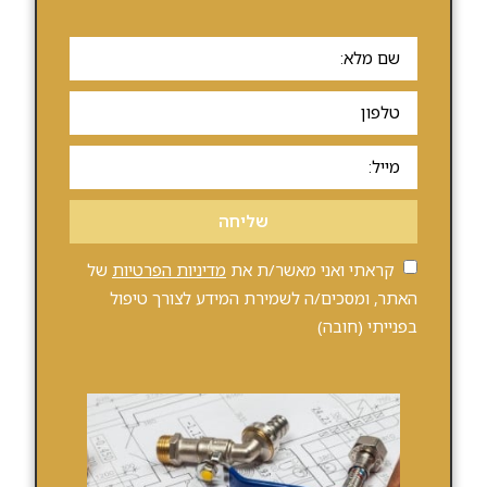
שליחה
קראתי ואני מאשר/ת את
מדיניות הפרטיות
של
האתר, ומסכים/ה לשמירת המידע לצורך טיפול
בפנייתי (חובה)