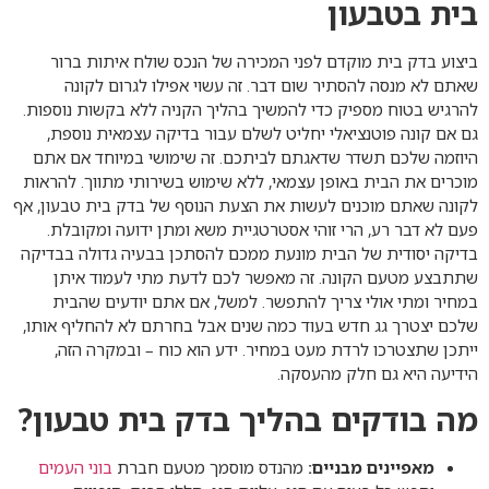
בית בטבעון
ביצוע בדק בית מוקדם לפני המכירה של הנכס שולח איתות ברור
שאתם לא מנסה להסתיר שום דבר. זה עשוי אפילו לגרום לקונה
להרגיש בטוח מספיק כדי להמשיך בהליך הקניה ללא בקשות נוספות.
גם אם קונה פוטנציאלי יחליט לשלם עבור בדיקה עצמאית נוספת,
היוזמה שלכם תשדר שדאגתם לביתכם. זה שימושי במיוחד אם אתם
מוכרים את הבית באופן עצמאי, ללא שימוש בשירותי מתווך. להראות
לקונה שאתם מוכנים לעשות את הצעת הנוסף של בדק בית טבעון, אף
פעם לא דבר רע, הרי זוהי אסטרטגיית משא ומתן ידועה ומקובלת.
בדיקה יסודית של הבית מונעת ממכם להסתכן בבעיה גדולה בבדיקה
שתתבצע מטעם הקונה. זה מאפשר לכם לדעת מתי לעמוד איתן
במחיר ומתי אולי צריך להתפשר. למשל, אם אתם יודעים שהבית
שלכם יצטרך גג חדש בעוד כמה שנים אבל בחרתם לא להחליף אותו,
ייתכן שתצטרכו לרדת מעט במחיר. ידע הוא כוח – ובמקרה הזה,
הידיעה היא גם חלק מהעסקה.
מה בודקים בהליך בדק בית טבעון?
מאפיינים מבניים:
מהנדס מוסמך מטעם חברת
בוני העמים