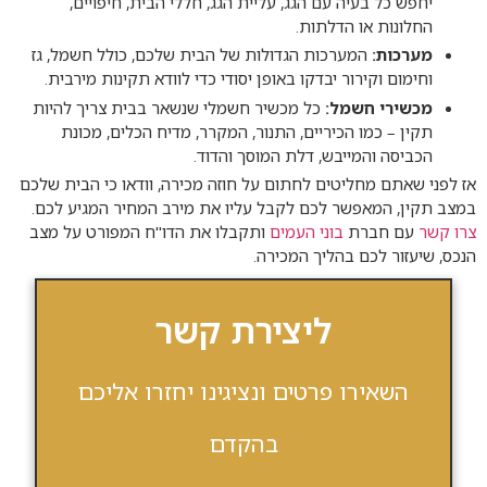
יחפש כל בעיה עם הגג, עליית הגג, חללי הבית, חיפויים,
החלונות או הדלתות.
מערכות:
המערכות הגדולות של הבית שלכם, כולל חשמל, גז
וחימום וקירור יבדקו באופן יסודי כדי לוודא תקינות מירבית.
מכשירי חשמל:
כל מכשיר חשמלי שנשאר בבית צריך להיות
תקין – כמו הכיריים, התנור, המקרר, מדיח הכלים, מכונת
הכביסה והמייבש, דלת המוסך והדוד.
אז לפני שאתם מחליטים לחתום על חוזה מכירה, וודאו כי הבית שלכם
במצב תקין, המאפשר לכם לקבל עליו את מירב המחיר המגיע לכם.
צרו קשר
עם חברת
בוני העמים
ותקבלו את הדו"ח המפורט על מצב
הנכס, שיעזור לכם בהליך המכירה.
ליצירת קשר
השאירו פרטים ונציגינו יחזרו אליכם
בהקדם