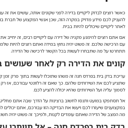
כאשר רוצים לבדוק ליקויים בדירה לפני שקונים אותה, עושים את זה ע
להעניק לכם מידע מדויק במקרה הזה, שכן אנשי המקצוע של חברת בונ
לאתר ליקויים שיכולים להיות בבית.
אם אתם רוצים להימנע מקניה של דירה עם ליקויים רבים, זה יחייב א
עם הרכישה שלכם. זה פשוט יהיה נחוץ במידה ואתם רוצים להיות של
תתחרטו על מה שתבחרו לעשות בכל הקשור לרכישה של הדירה.
קונים את הדירה רק לאחר שעושים ב
עריכת בדק בית בפרדס חנה זה משהו שתוכלו לעשות בתוך פרק זמן ק
שתציע לכם את השירותים שלהם. כך שאם זה רלוונטי עבורכם, אז רק
לסמוך עליה ועל השירותים שהיא יכולה להציע לכם.
אל תסתפקו במועט ותנסו לחשוב ברצינות על הדרך שבה אתם מחליטי
במקצוענים שיעזרו לכם ויעשו את הבדיקה הזו עבורכם, אתם יכולים לה
מה המצב של הדירה שאתם עומדים לקנות, ולפיכך זה פשוט יהיה חשוב
בדק בית בפרדס חנה – אל תוותרו על