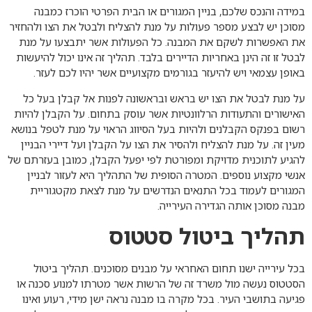
במידה והנכס שלכם, בניין המגורים או הבית הפרטי הוכרז כמבנה
מסוכן יש לבצע מספר פעולות על מנת להצליח ולבטל את הצו ולהחזיר
את האפשרות לשקם את המבנה. כל הפעולות אשר יתבצעו על מנת
לבטל זו זה הינן באחריות הדיירים בלבד. תהליך זה אינו יכול להיעשות
באופן עצמאי ויש להיעזר בגורמים מקצועיים אשר יהיו לכם לעזר.
על מנת לבטל את הצו יש בראש ובראשונה לפנות אל קבלן בעל כל
האישורים והתעודות הרלוונטיות אשר עוסק בתחום. על הקבלן להיות
רשום בפנקס הקבלנים ולהיות בעל הסיווג הראוי על מנת לטפל בנושא
מעין זה. על מנת להצליח ולהסיר את הצו על הקבלן ועל דיירי הבניין
להגיע לתוכנית מדויקת ומפורטת לפי יפעל הקבלן, כמובן בעזרתם של
אנשי מקצוע נוספים. המטרה הסופית של התהליך היא לעזור לבניין
המגורים לעמוד בכל התנאים הנדרשים על מנת לצאת מקטגוריית
מבנה מסוכן אותה הגדירה העירייה.
תהליך ביטול סטטוס
בכל עירייה ישנו תחום האחראי על מבנים מסוכנים. תהליך ביטול
הסטטוס נעשה מול משרד זה של הרשות אשר מטרתו למנוע סכנה או
פגיעה בתושבי העיר. בכל מקרה בו מבנה נראה ישן מידי, רעוע ואינו