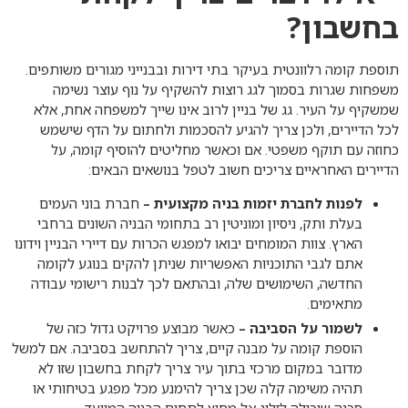
בחשבון?
תוספת קומה רלוונטית בעיקר בתי דירות ובבנייני מגורים משותפים.
משפחות שגרות בסמוך לגג רוצות להשקיף על נוף עוצר נשימה
שמשקיף על העיר. גג של בניין לרוב אינו שייך למשפחה אחת, אלא
לכל הדיירים, ולכן צריך להגיע להסכמות ולחתום על הדף שישמש
כחוזה עם תוקף משפטי. אם וכאשר מחליטים להוסיף קומה, על
הדיירים האחראיים צריכים חשוב לטפל בנושאים הבאים:
לפנות לחברת יזמות בניה מקצועית –
חברת בוני העמים
בעלת ותק, ניסיון ומוניטין רב בתחומי הבניה השונים ברחבי
הארץ. צוות המומחים יבואו למפגש הכרות עם דיירי הבניין וידונו
אתם לגבי התוכניות האפשריות שניתן להקים בנוגע לקומה
החדשה, השימושים שלה, ובהתאם לכך לבנות רישומי עבודה
מתאימים.
לשמור על הסביבה –
כאשר מבוצע פרויקט גדול כזה של
הוספת קומה על מבנה קיים, צריך להתחשב בסביבה. אם למשל
מדובר במקום מרכזי בתוך עיר צריך לקחת בחשבון שזו לא
תהיה משימה קלה שכן צריך להימנע מכל מפגע בטיחותי או
סכנה שיכולה לזלוג אל מחוץ לתחום הבניה המיועד.