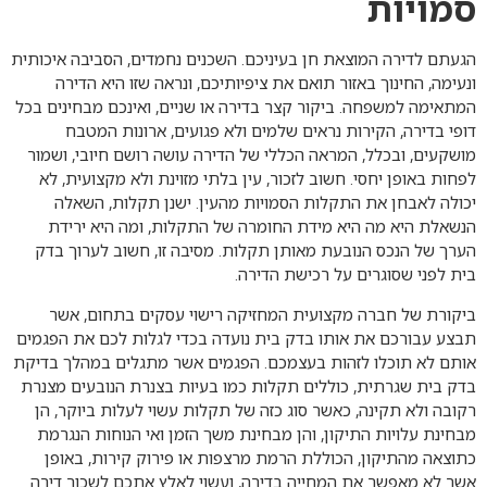
סמויות
הגעתם לדירה המוצאת חן בעיניכם. השכנים נחמדים, הסביבה איכותית
ונעימה, החינוך באזור תואם את ציפיותיכם, ונראה שזו היא הדירה
המתאימה למשפחה. ביקור קצר בדירה או שניים, ואינכם מבחינים בכל
דופי בדירה, הקירות נראים שלמים ולא פגועים, ארונות המטבח
מושקעים, ובכלל, המראה הכללי של הדירה עושה רושם חיובי, ושמור
לפחות באופן יחסי. חשוב לזכור, עין בלתי מזוינת ולא מקצועית, לא
יכולה לאבחן את התקלות הסמויות מהעין. ישנן תקלות, השאלה
הנשאלת היא מה היא מידת החומרה של התקלות, ומה היא ירידת
הערך של הנכס הנובעת מאותן תקלות. מסיבה זו, חשוב לערוך בדק
בית לפני שסוגרים על רכישת הדירה.
ביקורת של חברה מקצועית המחזיקה רישוי עסקים בתחום, אשר
תבצע עבורכם את אותו בדק בית נועדה בכדי לגלות לכם את הפגמים
אותם לא תוכלו לזהות בעצמכם. הפגמים אשר מתגלים במהלך בדיקת
בדק בית שגרתית, כוללים תקלות כמו בעיות בצנרת הנובעים מצנרת
רקובה ולא תקינה, כאשר סוג כזה של תקלות עשוי לעלות ביוקר, הן
מבחינת עלויות התיקון, והן מבחינת משך הזמן ואי הנוחות הנגרמת
כתוצאה מהתיקון, הכוללת הרמת מרצפות או פירוק קירות, באופן
אשר לא מאפשר את המחייה בדירה, ועשוי לאלץ אתכם לשכור דירה