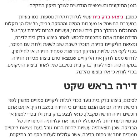
בזמן התיקונים והשיפוצים הנדרשים לצורך תיקון התקלה.
כמובן,
ביצוע בדק בית
עשוי לגלות תקלות נוספות, כמו בעיות
במערכת החשמל או מערכות המיזוג וההסקה בבית, כל אלו הן תקלות
המתגלות במהלך בדק בית שגרתי, ועשויות לגרום לירידת ערך של
הדירה אותה אתם מתכננים לרכוש. לאחר ביצוע בדק בית לדירה,
ומציאת הליקויים בדירה, תוכלו לשבת שוב לשאת ולתת עם המוכר,
בכדי לקזז את עלויות התיקון הנדרשות ממחיר הדירה, או לחילופין,
לדרוש ממנו לתקן את הליקויים שנמצאו טרם ביצוע מכירת הדירה.
במקרה כזה, רצוי לערוך בדק בית בסיבוב שני, לאחר ביצוע התיקונים,
בכדי לוודא כי אלו בוצעו כהלכה.
דירה בראש שקט
לסיכום, ביצוע בדק בית נועד בכדי לגלות ליקויים סמויים מהעין לפני
רכישת דירה. גם אם הנכם סבורים כי הדירה במצב תקין, או אם אתם
רוכשים דירה חדשה מקבלן, כדאי לבצע בדק בית ולו בכדי למנוע אי
נעימויות עתידיות. לא מומלץ לחסוך את עלויותיה המינוריות של
הבדיקה, שכן תוצאותיה עשויות להיות הרות גורל בעת מציאת ליקויים
חמורים יותר או פחות בדירה, אשר עלולים לעלות כסף רב בתיקונם,