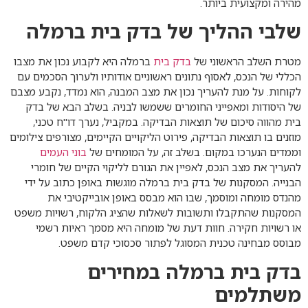
מהירה ומקצועית ביותר.
שלבי ההליך של בדק בית ברמלה
מטרת השלב הראשוני של
בדק בית
ברמלה היא לקבוע נכון את מצבו
הכללי של הנכס, לאסוף נתונים ראשוניים אודותיו ולערוך הסכמים עם
לקוחות. על מנת להעריך נכון את מצב המבנה, הוא נמדד, נקבע מצבם
של היסודות ומאפייני החומרים ששמשו לבניה. בשלב הבא של בדק
בית מהווה סיכום של תוצאות הבדיקה. במקביל, נערך דו"ח טכני,
מוזנים בו תוצאות הבדיקה, פירוט הליקויים הקיימים, מצורפים צילומים
וממדים הנערכו במקום. בשלב זה, על המומחים של
בוני העמים
להעריך את מצב הנכס, לאפיין את הגורם לליקוי הקיים של חומרי
הבנייה. המסקנות של בדק בית ברמלה מוגשות באופן כתוב על ידי
מהנדס מומחה ומוסמך, שבו הוא מבסס באופן אובייקטיבי את
המסקנות שהתקבלו ותשובות לשאלות שהציג הלקוח, רשויות משפט
או רשויות חקירה. חוות דעת של מומחה היא מסמך ראיות רשמי
מבוסס מבחינה טכנית המסוגל לפתור סכסוכי קדם משפט.
בדק בית ברמלה במחירים
משתלמים