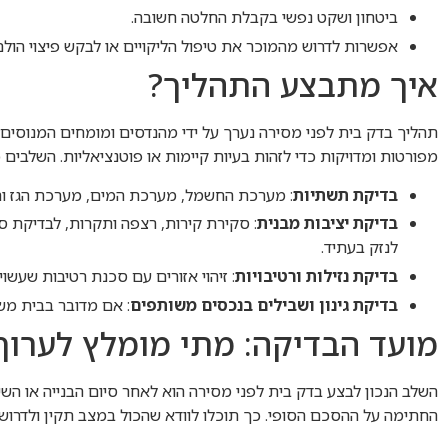
ביטחון ושקט נפשי בקבלת החלטה חשובה.
אפשרות לדרוש מהמוכר את טיפול הליקויים או לבקש פיצוי הולם
איך מתבצע התהליך?
תהליך בדק בית לפני מסירה נערך על ידי מהנדסים ומומחים המנוסים
מפורטות ומדויקות כדי לזהות בעיות קיימות או פוטנציאליות. השלבים כ
בדיקת תשתיות
: מערכת החשמל, מערכת המים, מערכת הגז ות
בדיקת יציבות מבנית
: סקירת קירות, רצפה ותקרות, לבדיקת סד
לנזק בעתיד.
בדיקת נזילות ורטיבויות
: זיהוי אזורים עם סכנת רטיבות שעשוי
בדיקת גינון ושבילים בנכסים משותפים
: אם מדובר בבית מש
מועד הבדיקה: מתי מומלץ לערוך
השלב הנכון לבצע בדק בית לפני מסירה הוא לאחר סיום הבנייה או הש
החתימה על ההסכם הסופי. כך תוכלו לוודא שהכול במצב תקין ולדרוש 